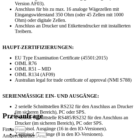
Version AF03).
Anschluss für bis zu max. 16 analoge Wägezellen mit
Eingangswiderstand 350 Ohm (oder 45 Zellen mit 1000
Ohm) oder digitale Zellen.
Anschluss an Drucker und Etikettendrucker mit installierten
Treibern.
HAUPT-ZERTIFIZIERUNGEN:
EU Type Examination Certificate (45501:2015)
OIML R76
OIML R51 – MID
OIML R134 (AF09)
Australian legal for trade certificate of approval (NMI S788)
SERIENMÄSSIGE EIN- UND AUSGÄNGE:
2 serielle Schnittstellen RS232 für den Anschluss an Drucker
(im sicheren Bereich), PC oder SPS.
Preisanfrage
1 serielle Schnittstelle RS485/RS232 für den Anschluss an
Drucker (im sicheren Bereich), PC oder SPS.
4 optoisol. Ausgänge (16 in den IO-Versionen).
Firma
2 optoisol. Eingänge (8 in den IO-Versionen).
Ansprechpartner