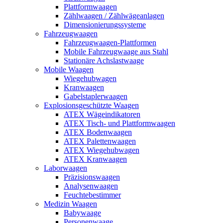
Plattformwaagen
Zählwaagen / Zählwägeanlagen
Dimensionierungssysteme
Fahrzeugwaagen
Fahrzeugwaagen-Plattformen
Mobile Fahrzeugwaage aus Stahl
Stationäre Achslastwaage
Mobile Waagen
Wiegehubwagen
Kranwaagen
Gabelstaplerwaagen
Explosionsgeschützte Waagen
ATEX Wägeindikatoren
ATEX Tisch- und Plattformwaagen
ATEX Bodenwaagen
ATEX Palettenwaagen
ATEX Wiegehubwagen
ATEX Kranwaagen
Laborwaagen
Präzisionswaagen
Analysenwaagen
Feuchtebestimmer
Medizin Waagen
Babywaage
Personenwaage