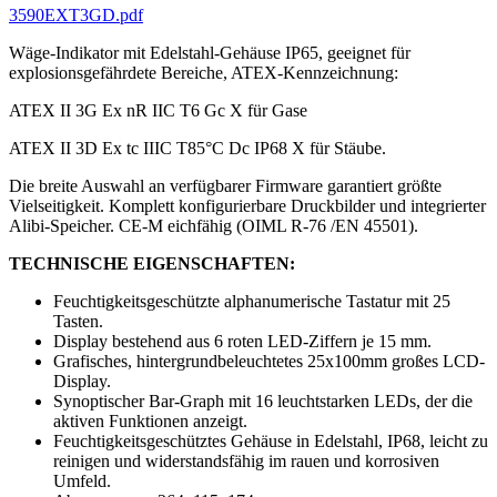
3590EXT3GD.pdf
Wäge-Indikator mit Edelstahl-Gehäuse IP65, geeignet für
explosionsgefährdete Bereiche, ATEX-Kennzeichnung:
ATEX II 3G Ex nR IIC T6 Gc X für Gase
ATEX II 3D Ex tc IIIC T85°C Dc IP68 X für Stäube.
Die breite Auswahl an verfügbarer Firmware garantiert größte
Vielseitigkeit. Komplett konfigurierbare Druckbilder und integrierter
Alibi-Speicher. CE-M eichfähig (OIML R-76 /EN 45501).
TECHNISCHE EIGENSCHAFTEN:
Feuchtigkeitsgeschützte alphanumerische Tastatur mit 25
Tasten.
Display bestehend aus 6 roten LED-Ziffern je 15 mm.
Grafisches, hintergrundbeleuchtetes 25x100mm großes LCD-
Display.
Synoptischer Bar-Graph mit 16 leuchtstarken LEDs, der die
aktiven Funktionen anzeigt.
Feuchtigkeitsgeschütztes Gehäuse in Edelstahl, IP68, leicht zu
reinigen und widerstandsfähig im rauen und korrosiven
Umfeld.