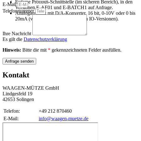
Externe Profibus-Schnittstelle (im sicheren Bereich), in den
E-Mail
Versionen E-AF01 und E-BATCH1 auf Anfrage.
Telefonnummer
Analogausgang mit D/A-Konverter, 16 bit, 0-10V oder 0 bis
20mA (verfügbar auf Anfrage in den IO-Versionen).
Ihre Nachricht
Es gilt die
Datenschutzerklärung
Hinweis:
Bitte die mit
*
gekennzeichneten Felder ausfüllen.
Anfrage senden
Kontakt
WAAGEN-MÜTZE GmbH
Lindgesfeld 19
42653 Solingen
Telefon:
+49 212 870460
E-Mail:
info@waagen-muetze.de