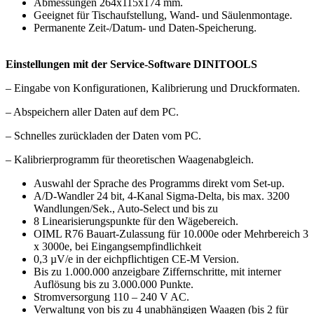
Abmessungen 264x115x174 mm.
Geeignet für Tischaufstellung, Wand- und Säulenmontage.
Permanente Zeit-/Datum- und Daten-Speicherung.
Einstellungen mit der Service-Software DINITOOLS
– Eingabe von Konfigurationen, Kalibrierung und Druckformaten.
– Abspeichern aller Daten auf dem PC.
– Schnelles zurückladen der Daten vom PC.
– Kalibrierprogramm für theoretischen Waagenabgleich.
Auswahl der Sprache des Programms direkt vom Set-up.
A/D-Wandler 24 bit, 4-Kanal Sigma-Delta, bis max. 3200
Wandlungen/Sek., Auto-Select und bis zu
8 Linearisierungspunkte für den Wägebereich.
OIML R76 Bauart-Zulassung für 10.000e oder Mehrbereich 3
x 3000e, bei Eingangsempfindlichkeit
0,3 µV/e in der eichpflichtigen CE-M Version.
Bis zu 1.000.000 anzeigbare Ziffernschritte, mit interner
Auflösung bis zu 3.000.000 Punkte.
Stromversorgung 110 – 240 V AC.
Verwaltung von bis zu 4 unabhängigen Waagen (bis 2 für