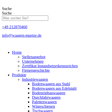
Zum
Inhalt
Suche
springen
Suche
+49 212870460
info@waagen-muetze.de
Home
Stellenangebot
Unternehmen
Zertifikat Instandsetzerkennzeichen
Firmengeschichte
Produkte
Industriewaagen
Bodenwaagen aus Stahl
Bodenwaagen aus Edelstahl
Bodeneinbauwaagen
Durchfahrwaagen
Palettenwaagen
Wägeschienen
Tischwaagen