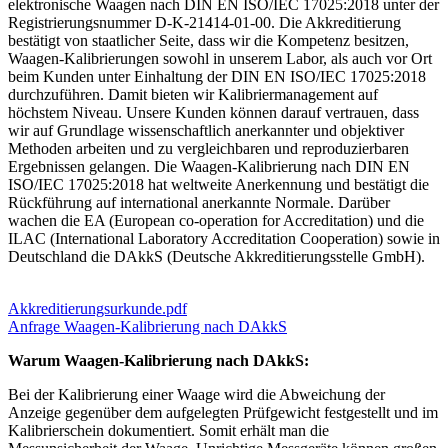
elektronische Waagen nach DIN EN ISO/IEC 17025:2018 unter der
Registrierungsnummer D-K-21414-01-00. Die Akkreditierung
bestätigt von staatlicher Seite, dass wir die Kompetenz besitzen,
Waagen-Kalibrierungen sowohl in unserem Labor, als auch vor Ort
beim Kunden unter Einhaltung der DIN EN ISO/IEC 17025:2018
durchzuführen. Damit bieten wir Kalibriermanagement auf
höchstem Niveau. Unsere Kunden können darauf vertrauen, dass
wir auf Grundlage wissenschaftlich anerkannter und objektiver
Methoden arbeiten und zu vergleichbaren und reproduzierbaren
Ergebnissen gelangen. Die Waagen-Kalibrierung nach DIN EN
ISO/IEC 17025:2018 hat weltweite Anerkennung und bestätigt die
Rückführung auf international anerkannte Normale. Darüber
wachen die EA (European co-operation for Accreditation) und die
ILAC (International Laboratory Accreditation Cooperation) sowie in
Deutschland die DAkkS (Deutsche Akkreditierungsstelle GmbH).
Akkreditierungsurkunde.pdf
Anfrage Waagen-Kalibrierung nach DAkkS
Warum Waagen-Kalibrierung nach DAkkS:
Bei der Kalibrierung einer Waage wird die Abweichung der
Anzeige gegenüber dem aufgelegten Prüfgewicht festgestellt und im
Kalibrierschein dokumentiert. Somit erhält man die