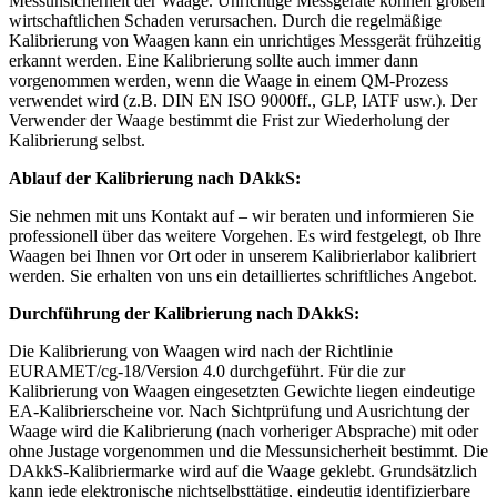
Messunsicherheit der Waage. Unrichtige Messgeräte können großen
wirtschaftlichen Schaden verursachen. Durch die regelmäßige
Kalibrierung von Waagen kann ein unrichtiges Messgerät frühzeitig
erkannt werden. Eine Kalibrierung sollte auch immer dann
vorgenommen werden, wenn die Waage in einem QM-Prozess
verwendet wird (z.B. DIN EN ISO 9000ff., GLP, IATF usw.). Der
Verwender der Waage bestimmt die Frist zur Wiederholung der
Kalibrierung selbst.
Ablauf der Kalibrierung nach DAkkS:
Sie nehmen mit uns Kontakt auf – wir beraten und informieren Sie
professionell über das weitere Vorgehen. Es wird festgelegt, ob Ihre
Waagen bei Ihnen vor Ort oder in unserem Kalibrierlabor kalibriert
werden. Sie erhalten von uns ein detailliertes schriftliches Angebot.
Durchführung der Kalibrierung nach DAkkS:
Die Kalibrierung von Waagen wird nach der Richtlinie
EURAMET/cg-18/Version 4.0 durchgeführt. Für die zur
Kalibrierung von Waagen eingesetzten Gewichte liegen eindeutige
EA-Kalibrierscheine vor. Nach Sichtprüfung und Ausrichtung der
Waage wird die Kalibrierung (nach vorheriger Absprache) mit oder
ohne Justage vorgenommen und die Messunsicherheit bestimmt. Die
DAkkS-Kalibriermarke wird auf die Waage geklebt. Grundsätzlich
kann jede elektronische nichtselbsttätige, eindeutig identifizierbare