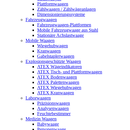
Plattformwaagen
Zählwaagen / Zählwägeanlagen
Dimensionierungssysteme
Fahrzeugwaagen
Fahrzeugwaagen-Plattformen
Mobile Fahrzeugwaage aus Stahl
Stationäre Achslastwaage
Mobile Waagen
Wiegehubwagen
Kranwaagen
Gabelstaplerwaagen
Explosionsgeschützte Waagen
ATEX Wägeindikatoren
ATEX Tisch- und Plattformwaagen
ATEX Bodenwaagen
ATEX Palettenwaagen
ATEX Wiegehubwagen
ATEX Kranwaagen
Laborwaagen
Präzisionswaagen
Analysenwaagen
Feuchtebestimmer
Medizin Waagen
Babywaage
Personenwaage