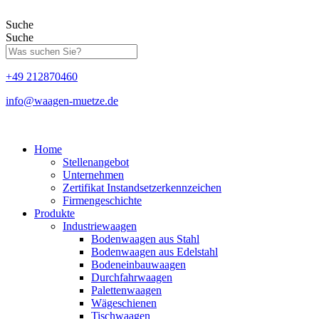
Zum
Inhalt
Suche
springen
Suche
+49 212870460
info@waagen-muetze.de
Home
Stellenangebot
Unternehmen
Zertifikat Instandsetzerkennzeichen
Firmengeschichte
Produkte
Industriewaagen
Bodenwaagen aus Stahl
Bodenwaagen aus Edelstahl
Bodeneinbauwaagen
Durchfahrwaagen
Palettenwaagen
Wägeschienen
Tischwaagen