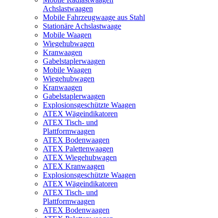
Achslastwaagen
Mobile Fahrzeugwaage aus Stahl
Stationäre Achslastwaage
Mobile Waagen
Wiegehubwagen
Kranwaagen
Gabelstaplerwaagen
Mobile Waagen
Wiegehubwagen
Kranwaagen
Gabelstaplerwaagen
Explosionsgeschützte Waagen
ATEX Wägeindikatoren
ATEX Tisch- und
Plattformwaagen
ATEX Bodenwaagen
ATEX Palettenwaagen
ATEX Wiegehubwagen
ATEX Kranwaagen
Explosionsgeschützte Waagen
ATEX Wägeindikatoren
ATEX Tisch- und
Plattformwaagen
ATEX Bodenwaagen