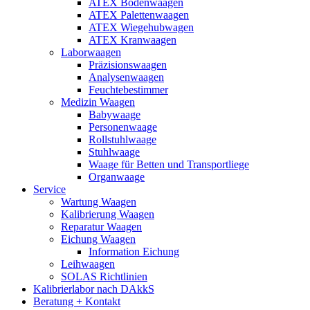
ATEX Bodenwaagen
ATEX Palettenwaagen
ATEX Wiegehubwagen
ATEX Kranwaagen
Laborwaagen
Präzisionswaagen
Analysenwaagen
Feuchtebestimmer
Medizin Waagen
Babywaage
Personenwaage
Rollstuhlwaage
Stuhlwaage
Waage für Betten und Transportliege
Organwaage
Service
Wartung Waagen
Kalibrierung Waagen
Reparatur Waagen
Eichung Waagen
Information Eichung
Leihwaagen
SOLAS Richtlinien
Kalibrierlabor nach DAkkS
Beratung + Kontakt