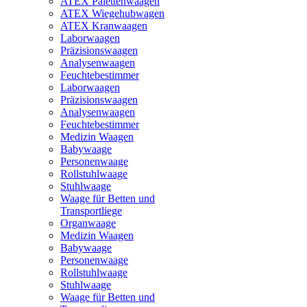
ATEX Palettenwaagen
ATEX Wiegehubwagen
ATEX Kranwaagen
Laborwaagen
Präzisionswaagen
Analysenwaagen
Feuchtebestimmer
Laborwaagen
Präzisionswaagen
Analysenwaagen
Feuchtebestimmer
Medizin Waagen
Babywaage
Personenwaage
Rollstuhlwaage
Stuhlwaage
Waage für Betten und
Transportliege
Organwaage
Medizin Waagen
Babywaage
Personenwaage
Rollstuhlwaage
Stuhlwaage
Waage für Betten und