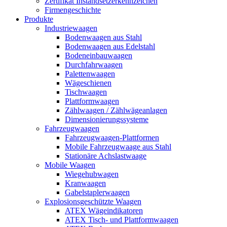
Zertifikat Instandsetzerkennzeichen
Firmengeschichte
Produkte
Industriewaagen
Bodenwaagen aus Stahl
Bodenwaagen aus Edelstahl
Bodeneinbauwaagen
Durchfahrwaagen
Palettenwaagen
Wägeschienen
Tischwaagen
Plattformwaagen
Zählwaagen / Zählwägeanlagen
Dimensionierungssysteme
Fahrzeugwaagen
Fahrzeugwaagen-Plattformen
Mobile Fahrzeugwaage aus Stahl
Stationäre Achslastwaage
Mobile Waagen
Wiegehubwagen
Kranwaagen
Gabelstaplerwaagen
Explosionsgeschützte Waagen
ATEX Wägeindikatoren
ATEX Tisch- und Plattformwaagen