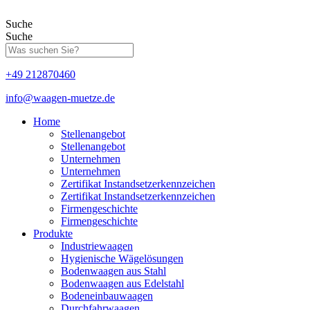
Zum
Inhalt
Suche
springen
Suche
+49 212870460
info@waagen-muetze.de
Home
Stellenangebot
Stellenangebot
Unternehmen
Unternehmen
Zertifikat Instandsetzerkennzeichen
Zertifikat Instandsetzerkennzeichen
Firmengeschichte
Firmengeschichte
Produkte
Industriewaagen
Hygienische Wägelösungen
Bodenwaagen aus Stahl
Bodenwaagen aus Edelstahl
Bodeneinbauwaagen
Durchfahrwaagen