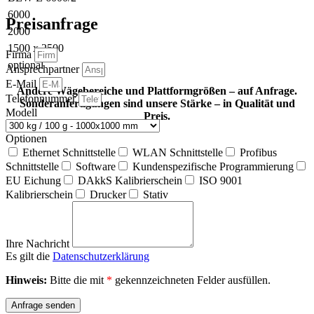
6000
Preisanfrage
2000
1500 x 2500
Firma
optional
Ansprechpartner
E-Mail
Andere Wägebereiche und Plattformgrößen – auf Anfrage.
Telefonnummer
Sonderanfertigungen sind unsere Stärke – in Qualität und
Modell
Preis.
Optionen
Ethernet Schnittstelle
WLAN Schnittstelle
Profibus
Schnittstelle
Software
Kundenspezifische Programmierung
EU Eichung
DAkkS Kalibrierschein
ISO 9001
Kalibrierschein
Drucker
Stativ
Ihre Nachricht
Es gilt die
Datenschutzerklärung
Hinweis:
Bitte die mit
*
gekennzeichneten Felder ausfüllen.
Anfrage senden