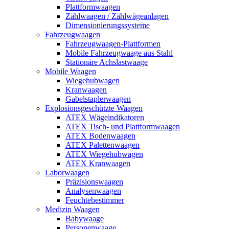
Plattformwaagen
Zählwaagen / Zählwägeanlagen
Dimensionierungssysteme
Fahrzeugwaagen
Fahrzeugwaagen-Plattformen
Mobile Fahrzeugwaage aus Stahl
Stationäre Achslastwaage
Mobile Waagen
Wiegehubwagen
Kranwaagen
Gabelstaplerwaagen
Explosionsgeschützte Waagen
ATEX Wägeindikatoren
ATEX Tisch- und Plattformwaagen
ATEX Bodenwaagen
ATEX Palettenwaagen
ATEX Wiegehubwagen
ATEX Kranwaagen
Laborwaagen
Präzisionswaagen
Analysenwaagen
Feuchtebestimmer
Medizin Waagen
Babywaage
Personenwaage