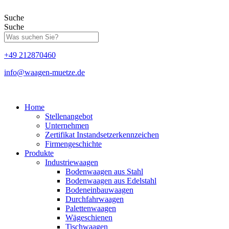
Zum
Inhalt
Suche
springen
Suche
+49 212870460
info@waagen-muetze.de
Home
Stellenangebot
Unternehmen
Zertifikat Instandsetzerkennzeichen
Firmengeschichte
Produkte
Industriewaagen
Bodenwaagen aus Stahl
Bodenwaagen aus Edelstahl
Bodeneinbauwaagen
Durchfahrwaagen
Palettenwaagen
Wägeschienen
Tischwaagen