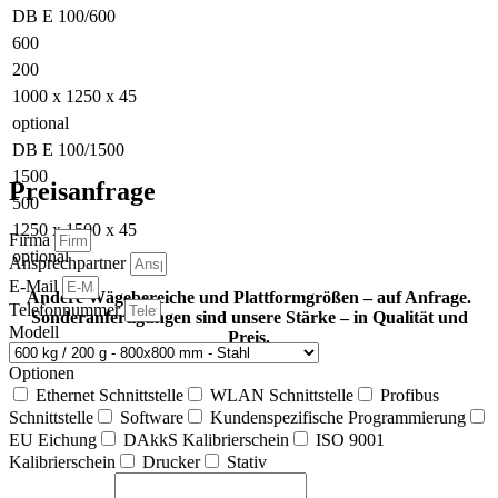
DB E 100/600
600
200
1000 x 1250 x 45
optional
DB E 100/1500
1500
Preisanfrage
500
1250 x 1500 x 45
Firma
optional
Ansprechpartner
E-Mail
Andere Wägebereiche und Plattformgrößen – auf Anfrage.
Telefonnummer
Sonderanfertigungen sind unsere Stärke – in Qualität und
Modell
Preis.
Optionen
Ethernet Schnittstelle
WLAN Schnittstelle
Profibus
Schnittstelle
Software
Kundenspezifische Programmierung
EU Eichung
DAkkS Kalibrierschein
ISO 9001
Kalibrierschein
Drucker
Stativ