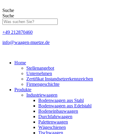
Zum
Inhalt
Suche
springen
Suche
+49 212870460
info@waagen-muetze.de
Home
Stellenangebot
Unternehmen
Zertifikat Instandsetzerkennzeichen
Firmengeschichte
Produkte
Industriewaagen
Bodenwaagen aus Stahl
Bodenwaagen aus Edelstahl
Bodeneinbauwaagen
Durchfahrwaagen
Palettenwaagen
Wägeschienen
Tischwaagen