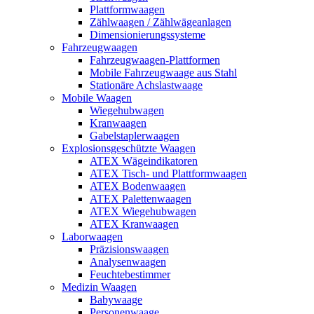
Plattformwaagen
Zählwaagen / Zählwägeanlagen
Dimensionierungssysteme
Fahrzeugwaagen
Fahrzeugwaagen-Plattformen
Mobile Fahrzeugwaage aus Stahl
Stationäre Achslastwaage
Mobile Waagen
Wiegehubwagen
Kranwaagen
Gabelstaplerwaagen
Explosionsgeschützte Waagen
ATEX Wägeindikatoren
ATEX Tisch- und Plattformwaagen
ATEX Bodenwaagen
ATEX Palettenwaagen
ATEX Wiegehubwagen
ATEX Kranwaagen
Laborwaagen
Präzisionswaagen
Analysenwaagen
Feuchtebestimmer
Medizin Waagen
Babywaage
Personenwaage