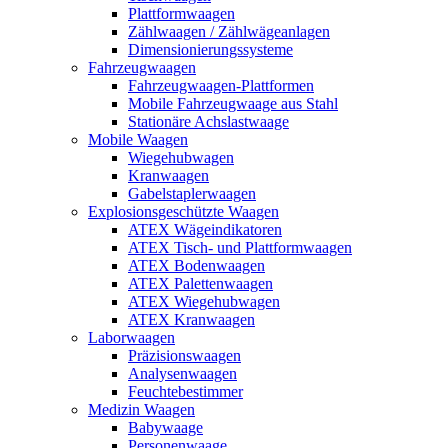
Plattformwaagen
Zählwaagen / Zählwägeanlagen
Dimensionierungssysteme
Fahrzeugwaagen
Fahrzeugwaagen-Plattformen
Mobile Fahrzeugwaage aus Stahl
Stationäre Achslastwaage
Mobile Waagen
Wiegehubwagen
Kranwaagen
Gabelstaplerwaagen
Explosionsgeschützte Waagen
ATEX Wägeindikatoren
ATEX Tisch- und Plattformwaagen
ATEX Bodenwaagen
ATEX Palettenwaagen
ATEX Wiegehubwagen
ATEX Kranwaagen
Laborwaagen
Präzisionswaagen
Analysenwaagen
Feuchtebestimmer
Medizin Waagen
Babywaage
Personenwaage