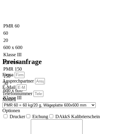
PMR 60
60
20
600 x 600
Klasse III
Preisanfrage
optional
PMR 150
Firma
150
Ansprechpartner
50
E-Mail
600 x 600
Telefonnummer
Klasse III
Modell
optional
Optionen
Drucker
Eichung
DAkkS Kalibrierschein