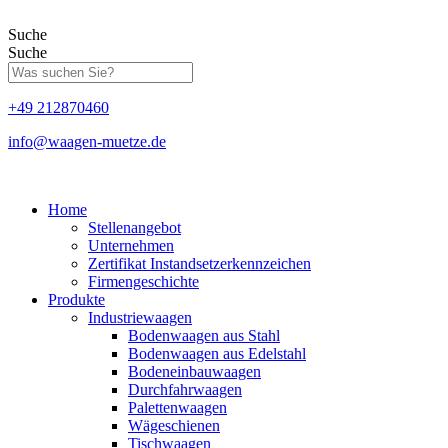
Zum
Inhalt
Suche
springen
Suche
+49 212870460
info@waagen-muetze.de
Home
Stellenangebot
Unternehmen
Zertifikat Instandsetzerkennzeichen
Firmengeschichte
Produkte
Industriewaagen
Bodenwaagen aus Stahl
Bodenwaagen aus Edelstahl
Bodeneinbauwaagen
Durchfahrwaagen
Palettenwaagen
Wägeschienen
Tischwaagen