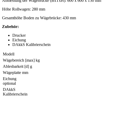
Abmessung der Wägebrücke (BxTxH): 600 x 600 x 150 mm
Höhe Rollwagen: 280 mm
Gesamthöhe Boden zu Wägebrücke: 430 mm
Zubehör:
Drucker
Eichung
DAkkS Kalibrierschein
Modell
Wägebereich [max] kg
Ablesbarkeit [d] g
Wägeplatte mm
Eichung
optional
DAkkS
Kalibrierschein