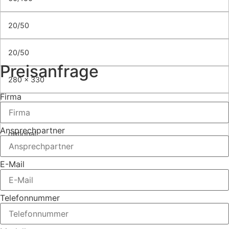
20/50
20/50
Preisanfrage
280 x 330
Firma
optional
Ansprechpartner
optional
E-Mail
Telefonnummer