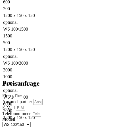
600
200
1200 x 150 x 120
optional
WS 100/1500
1500
500
1200 x 150 x 120
optional
WS 100/3000
3000
1000
Preisanfrage
1200 x 150 x 120
optional
Firma
WS 100/6000
Ansprechpartner
6000
E-Mail
2000
Telefonnummer
1200 x 150 x 120
Modell
optional