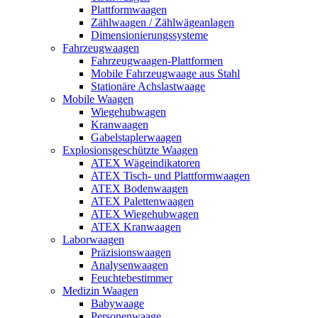
Plattformwaagen
Zählwaagen / Zählwägeanlagen
Dimensionierungssysteme
Fahrzeugwaagen
Fahrzeugwaagen-Plattformen
Mobile Fahrzeugwaage aus Stahl
Stationäre Achslastwaage
Mobile Waagen
Wiegehubwagen
Kranwaagen
Gabelstaplerwaagen
Explosionsgeschützte Waagen
ATEX Wägeindikatoren
ATEX Tisch- und Plattformwaagen
ATEX Bodenwaagen
ATEX Palettenwaagen
ATEX Wiegehubwagen
ATEX Kranwaagen
Laborwaagen
Präzisionswaagen
Analysenwaagen
Feuchtebestimmer
Medizin Waagen
Babywaage
Personenwaage