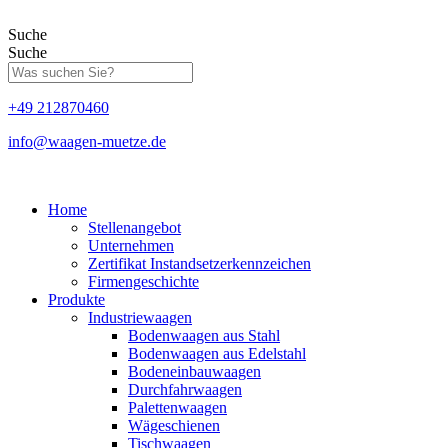
Zum
Inhalt
Suche
springen
Suche
+49 212870460
info@waagen-muetze.de
Home
Stellenangebot
Unternehmen
Zertifikat Instandsetzerkennzeichen
Firmengeschichte
Produkte
Industriewaagen
Bodenwaagen aus Stahl
Bodenwaagen aus Edelstahl
Bodeneinbauwaagen
Durchfahrwaagen
Palettenwaagen
Wägeschienen
Tischwaagen