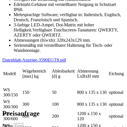
Edelstahl-Gehäuse mit verstellbarer Neigung in Schutzart
IP68.
Mehrsprachige Software, verfügbar in: Italienisch, Englisch,
Deutsch, Französisch und Spanisch.
3-farbige LED-Ampel, Dot-Matrix mit hoher
Helligkeit.Verfügbare Touchscreen-Tastaturen: QWERTY,
AZERTY oder QWERTZ.
Abmessungen (lxwxh): 328x243x129 mm.
Serienmäßig mit verstellbarer Halterung für Tisch- oder
Wandmontage.
Datenblatt-Anzeige-3590EGT8.pdf
Wägebereich
Ablesbarkeit
Abmessung
Modell
Eichung
[max] kg
[d] g
LxBxH mm
WS
150
50
800 x 135 x 130
optional
300/150
WS
300
100
800 x 135 x 130
optional
300/300
Preisanfrage
WS
1200 x 150 x
600
200
optional
300/600
120
WS
1200 x 150 x
Firma