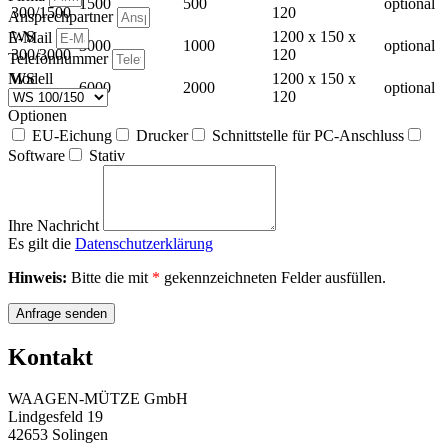
1500
500
optional
300/1500
120
Ansprechpartner
WS
1200 x 150 x
E-Mail
3000
1000
optional
300/3000
120
Telefonnummer
Modell
WS
1200 x 150 x
6000
2000
optional
300/6000
120
Optionen
EU-Eichung
Drucker
Schnittstelle für PC-Anschluss
Software
Stativ
Ihre Nachricht
Es gilt die
Datenschutzerklärung
Hinweis:
Bitte die mit
*
gekennzeichneten Felder ausfüllen.
Anfrage senden
Kontakt
WAAGEN-MÜTZE GmbH
Lindgesfeld 19
42653 Solingen