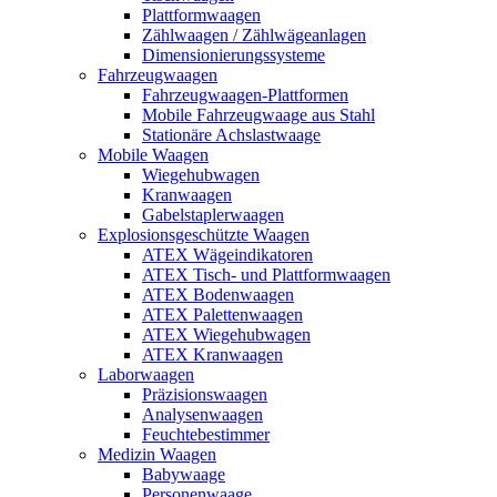
Plattformwaagen
Zählwaagen / Zählwägeanlagen
Dimensionierungssysteme
Fahrzeugwaagen
Fahrzeugwaagen-Plattformen
Mobile Fahrzeugwaage aus Stahl
Stationäre Achslastwaage
Mobile Waagen
Wiegehubwagen
Kranwaagen
Gabelstaplerwaagen
Explosionsgeschützte Waagen
ATEX Wägeindikatoren
ATEX Tisch- und Plattformwaagen
ATEX Bodenwaagen
ATEX Palettenwaagen
ATEX Wiegehubwagen
ATEX Kranwaagen
Laborwaagen
Präzisionswaagen
Analysenwaagen
Feuchtebestimmer
Medizin Waagen
Babywaage
Personenwaage