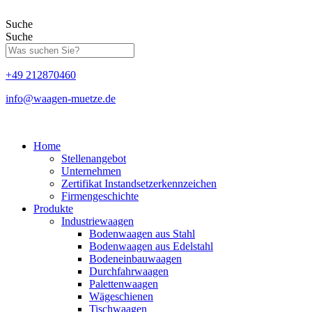
Zum
Inhalt
Suche
springen
Suche
+49 212870460
info@waagen-muetze.de
Home
Stellenangebot
Unternehmen
Zertifikat Instandsetzerkennzeichen
Firmengeschichte
Produkte
Industriewaagen
Bodenwaagen aus Stahl
Bodenwaagen aus Edelstahl
Bodeneinbauwaagen
Durchfahrwaagen
Palettenwaagen
Wägeschienen
Tischwaagen