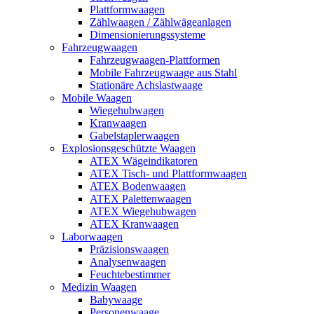
Plattformwaagen
Zählwaagen / Zählwägeanlagen
Dimensionierungssysteme
Fahrzeugwaagen
Fahrzeugwaagen-Plattformen
Mobile Fahrzeugwaage aus Stahl
Stationäre Achslastwaage
Mobile Waagen
Wiegehubwagen
Kranwaagen
Gabelstaplerwaagen
Explosionsgeschützte Waagen
ATEX Wägeindikatoren
ATEX Tisch- und Plattformwaagen
ATEX Bodenwaagen
ATEX Palettenwaagen
ATEX Wiegehubwagen
ATEX Kranwaagen
Laborwaagen
Präzisionswaagen
Analysenwaagen
Feuchtebestimmer
Medizin Waagen
Babywaage
Personenwaage