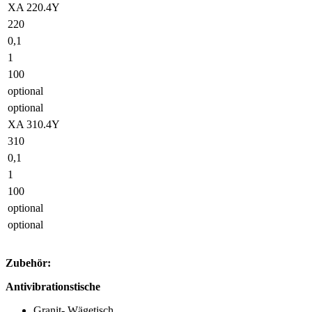
XA 220.4Y
220
0,1
1
100
optional
optional
XA 310.4Y
310
0,1
1
100
optional
optional
Zubehör:
Antivibrationstische
Granit- Wägetisch