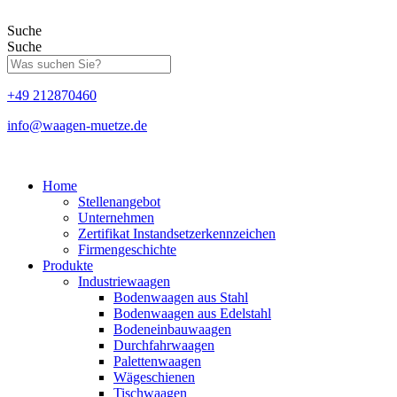
Zum
Inhalt
Suche
springen
Suche
+49 212870460
info@waagen-muetze.de
Home
Stellenangebot
Unternehmen
Zertifikat Instandsetzerkennzeichen
Firmengeschichte
Produkte
Industriewaagen
Bodenwaagen aus Stahl
Bodenwaagen aus Edelstahl
Bodeneinbauwaagen
Durchfahrwaagen
Palettenwaagen
Wägeschienen
Tischwaagen