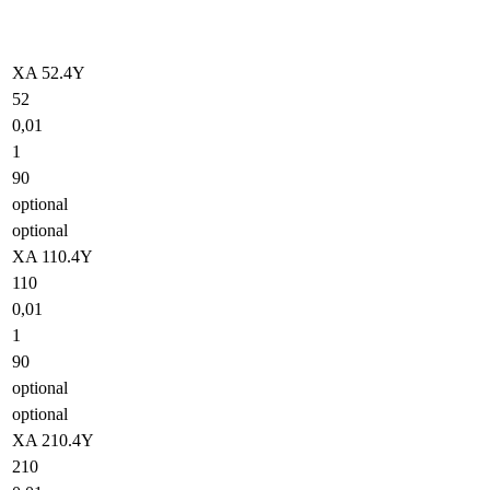
XA 52.4Y
52
0,01
1
90
optional
optional
XA 110.4Y
110
0,01
1
90
optional
optional
XA 210.4Y
210