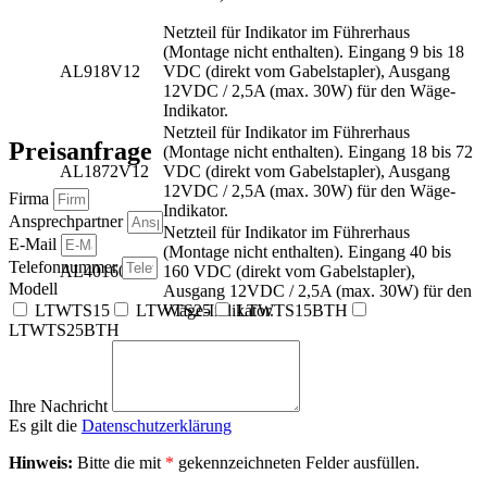
Netzteil für Indikator im Führerhaus
(Montage nicht enthalten). Eingang 9 bis 18
AL918V12
VDC (direkt vom Gabelstapler), Ausgang
12VDC / 2,5A (max. 30W) für den Wäge-
Indikator.
Netzteil für Indikator im Führerhaus
Preisanfrage
(Montage nicht enthalten). Eingang 18 bis 72
AL1872V12
VDC (direkt vom Gabelstapler), Ausgang
12VDC / 2,5A (max. 30W) für den Wäge-
Firma
Indikator.
Ansprechpartner
Netzteil für Indikator im Führerhaus
E-Mail
(Montage nicht enthalten). Eingang 40 bis
Telefonnummer
AL40160V12
160 VDC (direkt vom Gabelstapler),
Modell
Ausgang 12VDC / 2,5A (max. 30W) für den
LTWTS15
LTWTS25
LTWTS15BTH
Wäge-Indikator.
LTWTS25BTH
Ihre Nachricht
Es gilt die
Datenschutzerklärung
Hinweis:
Bitte die mit
*
gekennzeichneten Felder ausfüllen.