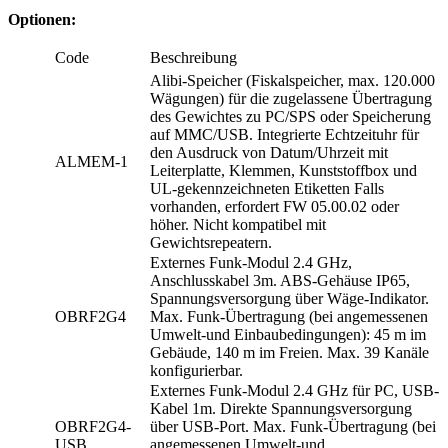
Optionen:
Code
Beschreibung
Alibi-Speicher (Fiskalspeicher, max. 120.000
Wägungen) für die zugelassene Übertragung
des Gewichtes zu PC/SPS oder Speicherung
auf MMC/USB. Integrierte Echtzeituhr für
den Ausdruck von Datum/Uhrzeit mit
ALMEM-1
Leiterplatte, Klemmen, Kunststoffbox und
UL-gekennzeichneten Etiketten Falls
vorhanden, erfordert FW 05.00.02 oder
höher. Nicht kompatibel mit
Gewichtsrepeatern.
Externes Funk-Modul 2.4 GHz,
Anschlusskabel 3m. ABS-Gehäuse IP65,
Spannungsversorgung über Wäge-Indikator.
OBRF2G4
Max. Funk-Übertragung (bei angemessenen
Umwelt-und Einbaubedingungen): 45 m im
Gebäude, 140 m im Freien. Max. 39 Kanäle
konfigurierbar.
Externes Funk-Modul 2.4 GHz für PC, USB-
Kabel 1m. Direkte Spannungsversorgung
OBRF2G4-
über USB-Port. Max. Funk-Übertragung (bei
USB
angemessenen Umwelt-und