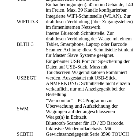
Einbaubedingungen): 45 m im Gebäude, 140
im Freien. Max. 39 Kanäle konfigurierbar.
Integrierte WIFI-Schnittstelle (WLAN). Zur
WIFITD-3
drahtlosen Verbindung (über Zugangsstellen)
im firmeninternen Netzwerk.
Interne Bluetooth-Schnittstelle. Zur
drahtlosen Verbindung der Waage mit einem
BLTH-3
Tablet, Smartphone, Laptop oder Barcode-
Scanner. Achtung: diese Schnittstelle ist nicht
für Master-Slave-Systeme geeignet.
Eingebauter USB-Port zur Speicherung der
Daten auf USB-Stick. Muss mit
Touchscreen-Wägeindikatoren kombiniert
USBEGT
werden. Ausgestattet mit USB-Stick.
ANMERKUNG: Schnittstelle nicht einzeln
verkäuflich, nur mit Anzeigegerät bei der
Bestellung.
“Weimonitor“ – PC-Programm zur
Überwachung und Aufzeichnung der
SWM
Wägungen auf der angeschlossenen
Waage(n) in Echtzeit.
Bluetooth-Scanner für 1D / 2D Barcode.
Inklusive Wiederaufladebasis. Mit
SCBTH
Gewichtsanzeigegerät Serie 3590 TOUCH