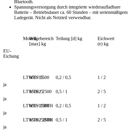
Bluetooth.
Spannungsversorgung durch integrierte wiederaufladbare
Batterie – Betriebsdauer ca. 60 Stunden – mit serienmäßigem
Ladegerät. Nicht als Netzteil verwendbar.
Modell
Wägebereich
Teilung [d] kg
Eichwert
[max] kg
(e) kg
EU-
Eichung
LTWTS15
600 / 1500
0,2 / 0,5
1 / 2
ja
LTWTS25
1500 / 2500
0,5 / 1
2 / 5
ja
LTWTS15BTH
600 / 1500
0,2 / 0,5
1 / 2
ja
LTWTS25BTH
1500 / 2500
0,5 / 1
2 / 5
ja