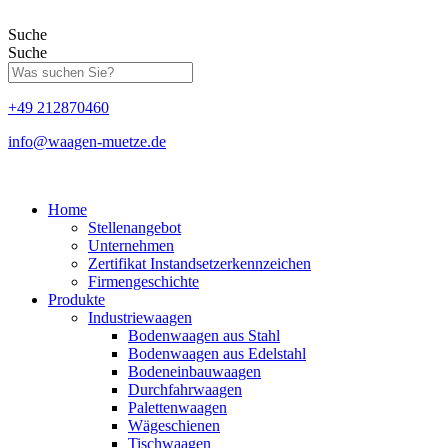
Zum
Inhalt
Suche
springen
Suche
+49 212870460
info@waagen-muetze.de
Home
Stellenangebot
Unternehmen
Zertifikat Instandsetzerkennzeichen
Firmengeschichte
Produkte
Industriewaagen
Bodenwaagen aus Stahl
Bodenwaagen aus Edelstahl
Bodeneinbauwaagen
Durchfahrwaagen
Palettenwaagen
Wägeschienen
Tischwaagen