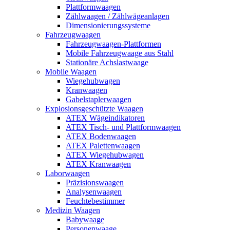
Plattformwaagen
Zählwaagen / Zählwägeanlagen
Dimensionierungssysteme
Fahrzeugwaagen
Fahrzeugwaagen-Plattformen
Mobile Fahrzeugwaage aus Stahl
Stationäre Achslastwaage
Mobile Waagen
Wiegehubwagen
Kranwaagen
Gabelstaplerwaagen
Explosionsgeschützte Waagen
ATEX Wägeindikatoren
ATEX Tisch- und Plattformwaagen
ATEX Bodenwaagen
ATEX Palettenwaagen
ATEX Wiegehubwagen
ATEX Kranwaagen
Laborwaagen
Präzisionswaagen
Analysenwaagen
Feuchtebestimmer
Medizin Waagen
Babywaage
Personenwaage