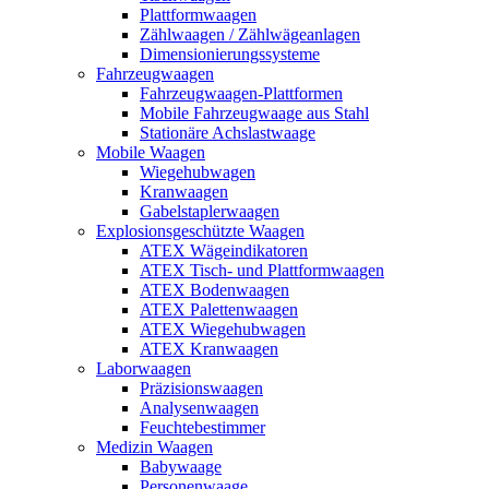
Plattformwaagen
Zählwaagen / Zählwägeanlagen
Dimensionierungssysteme
Fahrzeugwaagen
Fahrzeugwaagen-Plattformen
Mobile Fahrzeugwaage aus Stahl
Stationäre Achslastwaage
Mobile Waagen
Wiegehubwagen
Kranwaagen
Gabelstaplerwaagen
Explosionsgeschützte Waagen
ATEX Wägeindikatoren
ATEX Tisch- und Plattformwaagen
ATEX Bodenwaagen
ATEX Palettenwaagen
ATEX Wiegehubwagen
ATEX Kranwaagen
Laborwaagen
Präzisionswaagen
Analysenwaagen
Feuchtebestimmer
Medizin Waagen
Babywaage
Personenwaage