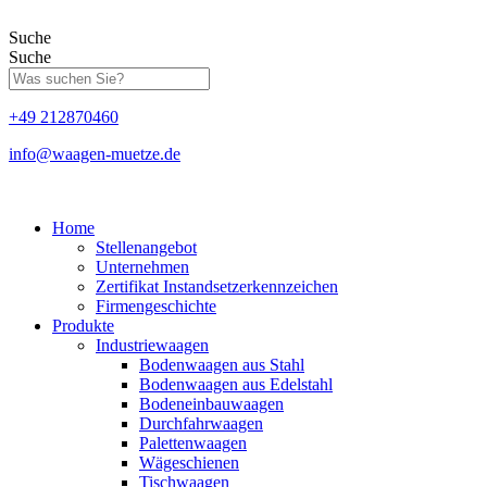
Zum
Inhalt
Suche
springen
Suche
+49 212870460
info@waagen-muetze.de
Home
Stellenangebot
Unternehmen
Zertifikat Instandsetzerkennzeichen
Firmengeschichte
Produkte
Industriewaagen
Bodenwaagen aus Stahl
Bodenwaagen aus Edelstahl
Bodeneinbauwaagen
Durchfahrwaagen
Palettenwaagen
Wägeschienen
Tischwaagen