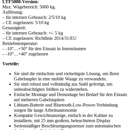
LTF5000-Version:
Max. Wägebereich: 5000 kg.
Auflösung:
– für internen Gebrauch: 2/5/10 kg
– CE zugelassen: 5/10 kg
Genauigkeit:
– für internen Gebrauch: +/- 5 kg
– CE zugelassen: Richtlinie 2014/31/EU
Betriebstemperatur:
– -10°…+50° für den Einsatz in Innenräumen
– -10°…+40° zugelassen
Vorteile:
Sie sind die einfachste und vielseitigste Lösung, um Ihren
Gabelstapler in eine mobile Waage zu verwandeln.
Sie sind robust und vollständig aus Stahl gefertigt, um
unbeabsichtigten Stößen zu widerstehen.
Einfache Montage und Demontage bei Bedarf für den Einsatz
auf mehreren Gabelstaplern
Lithium-Batterie und Bluetooth-Low-Power-Verbindung
sorgen für lange Arbeitsautonomie
Kompakte Gewichtsanzeige, einfach in der Kabine zu
installiern, mit 25 mm großem, beleuchtetem Display
Serienmäßiger Beschleunigungssensor zum automatischen