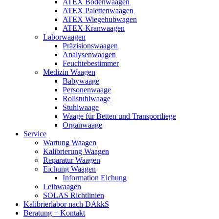
ATEX Bodenwaagen
ATEX Palettenwaagen
ATEX Wiegehubwagen
ATEX Kranwaagen
Laborwaagen
Präzisionswaagen
Analysenwaagen
Feuchtebestimmer
Medizin Waagen
Babywaage
Personenwaage
Rollstuhlwaage
Stuhlwaage
Waage für Betten und Transportliege
Organwaage
Service
Wartung Waagen
Kalibrierung Waagen
Reparatur Waagen
Eichung Waagen
Information Eichung
Leihwaagen
SOLAS Richtlinien
Kalibrierlabor nach DAkkS
Beratung + Kontakt