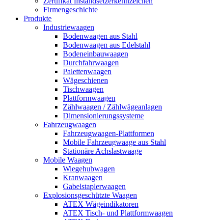
Zertifikat Instandsetzerkennzeichen
Firmengeschichte
Produkte
Industriewaagen
Bodenwaagen aus Stahl
Bodenwaagen aus Edelstahl
Bodeneinbauwaagen
Durchfahrwaagen
Palettenwaagen
Wägeschienen
Tischwaagen
Plattformwaagen
Zählwaagen / Zählwägeanlagen
Dimensionierungssysteme
Fahrzeugwaagen
Fahrzeugwaagen-Plattformen
Mobile Fahrzeugwaage aus Stahl
Stationäre Achslastwaage
Mobile Waagen
Wiegehubwagen
Kranwaagen
Gabelstaplerwaagen
Explosionsgeschützte Waagen
ATEX Wägeindikatoren
ATEX Tisch- und Plattformwaagen