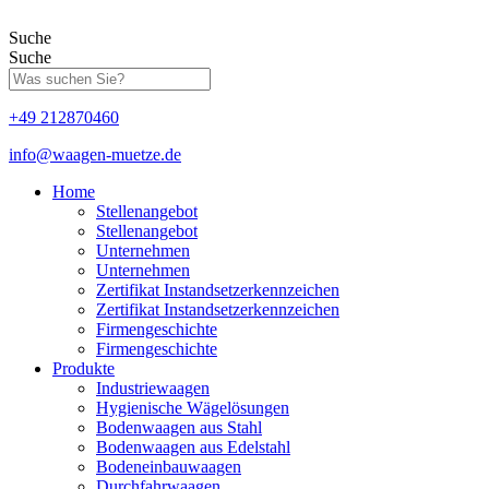
Zum
Inhalt
Suche
springen
Suche
+49 212870460
info@waagen-muetze.de
Home
Stellenangebot
Stellenangebot
Unternehmen
Unternehmen
Zertifikat Instandsetzerkennzeichen
Zertifikat Instandsetzerkennzeichen
Firmengeschichte
Firmengeschichte
Produkte
Industriewaagen
Hygienische Wägelösungen
Bodenwaagen aus Stahl
Bodenwaagen aus Edelstahl
Bodeneinbauwaagen
Durchfahrwaagen