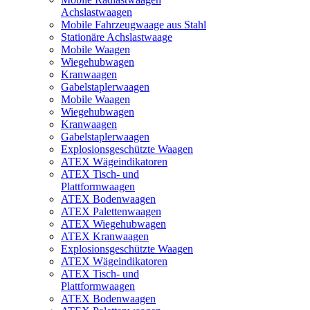
Achslastwaagen
Mobile Fahrzeugwaage aus Stahl
Stationäre Achslastwaage
Mobile Waagen
Wiegehubwagen
Kranwaagen
Gabelstaplerwaagen
Mobile Waagen
Wiegehubwagen
Kranwaagen
Gabelstaplerwaagen
Explosionsgeschützte Waagen
ATEX Wägeindikatoren
ATEX Tisch- und
Plattformwaagen
ATEX Bodenwaagen
ATEX Palettenwaagen
ATEX Wiegehubwagen
ATEX Kranwaagen
Explosionsgeschützte Waagen
ATEX Wägeindikatoren
ATEX Tisch- und
Plattformwaagen
ATEX Bodenwaagen