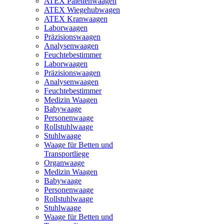
ATEX Palettenwaagen
ATEX Wiegehubwagen
ATEX Kranwaagen
Laborwaagen
Präzisionswaagen
Analysenwaagen
Feuchtebestimmer
Laborwaagen
Präzisionswaagen
Analysenwaagen
Feuchtebestimmer
Medizin Waagen
Babywaage
Personenwaage
Rollstuhlwaage
Stuhlwaage
Waage für Betten und
Transportliege
Organwaage
Medizin Waagen
Babywaage
Personenwaage
Rollstuhlwaage
Stuhlwaage
Waage für Betten und