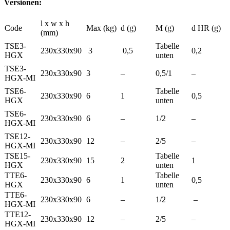
Versionen:
l x w x h
Code
Max (kg)
d (g)
M (g)
d HR (g)
(mm)
TSE3-
Tabelle
230x330x90
3
0,5
0,2
HGX
unten
TSE3-
230x330x90
3
–
0,5/1
–
HGX-MI
TSE6-
Tabelle
230x330x90
6
1
0,5
HGX
unten
TSE6-
230x330x90
6
–
1/2
–
HGX-MI
TSE12-
230x330x90
12
–
2/5
–
HGX-MI
TSE15-
Tabelle
230x330x90
15
2
1
HGX
unten
TTE6-
Tabelle
230x330x90
6
1
0,5
HGX
unten
TTE6-
230x330x90
6
–
1/2
–
HGX-MI
TTE12-
230x330x90
12
–
2/5
–
HGX-MI