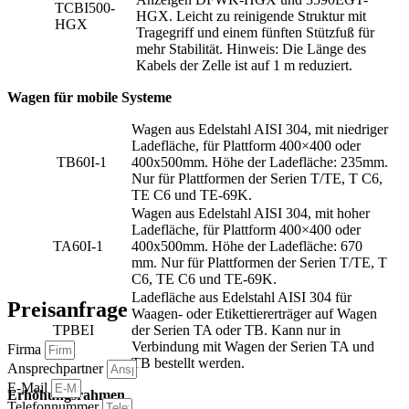
TCBI500-
HGX. Leicht zu reinigende Struktur mit
HGX
Tragegriff und einem fünften Stützfuß für
mehr Stabilität. Hinweis: Die Länge des
Kabels der Zelle ist auf 1 m reduziert.
Wagen für mobile Systeme
Wagen aus Edelstahl AISI 304, mit niedriger
Ladefläche, für Plattform 400×400 oder
TB60I-1
400x500mm. Höhe der Ladefläche: 235mm.
Nur für Plattformen der Serien T/TE, T C6,
TE C6 und TE-69K.
Wagen aus Edelstahl AISI 304, mit hoher
Ladefläche, für Plattform 400×400 oder
TA60I-1
400x500mm. Höhe der Ladefläche: 670
mm. Nur für Plattformen der Serien T/TE, T
C6, TE C6 und TE-69K.
Ladefläche aus Edelstahl AISI 304 für
Preisanfrage
Waagen- oder Etikettiererträger auf Wagen
TPBEI
der Serien TA oder TB. Kann nur in
Verbindung mit Wagen der Serien TA und
Firma
TB bestellt werden.
Ansprechpartner
E-Mail
Erhöhungsrahmen
Telefonnummer