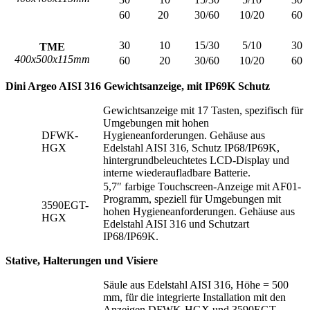
60
20
30/60
10/20
60
30
10
15/30
5/10
30
TME
400x500x115mm
60
20
30/60
10/20
60
Dini Argeo AISI 316 Gewichtsanzeige, mit IP69K Schutz
Gewichtsanzeige mit 17 Tasten, spezifisch für
Umgebungen mit hohen
DFWK-
Hygieneanforderungen. Gehäuse aus
HGX
Edelstahl AISI 316, Schutz IP68/IP69K,
hintergrundbeleuchtetes LCD-Display und
interne wiederaufladbare Batterie.
5,7″ farbige Touchscreen-Anzeige mit AF01-
Programm, speziell für Umgebungen mit
3590EGT-
hohen Hygieneanforderungen. Gehäuse aus
HGX
Edelstahl AISI 316 und Schutzart
IP68/IP69K.
Stative, Halterungen und Visiere
Säule aus Edelstahl AISI 316, Höhe = 500
mm, für die integrierte Installation mit den
Anzeigen DFWK-HGX und 3590EGT-