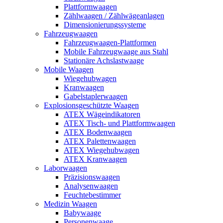
Plattformwaagen
Zählwaagen / Zählwägeanlagen
Dimensionierungssysteme
Fahrzeugwaagen
Fahrzeugwaagen-Plattformen
Mobile Fahrzeugwaage aus Stahl
Stationäre Achslastwaage
Mobile Waagen
Wiegehubwagen
Kranwaagen
Gabelstaplerwaagen
Explosionsgeschützte Waagen
ATEX Wägeindikatoren
ATEX Tisch- und Plattformwaagen
ATEX Bodenwaagen
ATEX Palettenwaagen
ATEX Wiegehubwagen
ATEX Kranwaagen
Laborwaagen
Präzisionswaagen
Analysenwaagen
Feuchtebestimmer
Medizin Waagen
Babywaage
Personenwaage