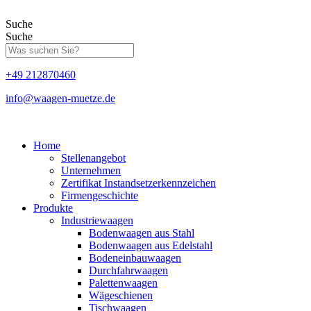
Zum
Inhalt
Suche
springen
Suche
+49 212870460
info@waagen-muetze.de
Home
Stellenangebot
Unternehmen
Zertifikat Instandsetzerkennzeichen
Firmengeschichte
Produkte
Industriewaagen
Bodenwaagen aus Stahl
Bodenwaagen aus Edelstahl
Bodeneinbauwaagen
Durchfahrwaagen
Palettenwaagen
Wägeschienen
Tischwaagen