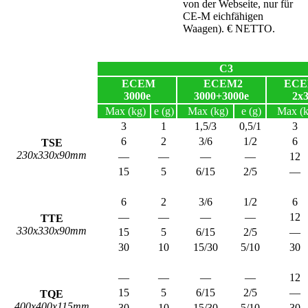
von der Webseite, nur für
CE-M eichfähigen
Waagen). € NETTO.
C3
ECEM
ECEM2
ECE
3000e
3000+3000e
2x
Max (kg)
e (g)
Max (kg)
e (g)
Max (k
3
1
1,5/3
0,5/1
3
6
2
3/6
1/2
6
TSE
230x330x90mm
—
—
—
—
12
15
5
6/15
2/5
—
6
2
3/6
1/2
6
—
—
—
—
12
TTE
330x330x90mm
15
5
6/15
2/5
—
30
10
15/30
5/10
30
—
—
—
—
12
15
5
6/15
2/5
—
TQE
400x400x115mm
30
10
15/30
5/10
30