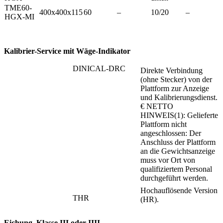
TME60-
400x400x115
60
–
10/20
–
HGX-MI
Kalibrier-Service mit Wäge-Indikator
DINICAL-DRC
Direkte Verbindung
(ohne Stecker) von der
Plattform zur Anzeige
und Kalibrierungsdienst.
€ NETTO
HINWEIS(1): Gelieferte
Plattform nicht
angeschlossen: Der
Anschluss der Plattform
an die Gewichtsanzeige
muss vor Ort von
qualifiziertem Personal
durchgeführt werden.
Hochauflösende Version
THR
(HR).
Eichung, Klasse III oder IIII